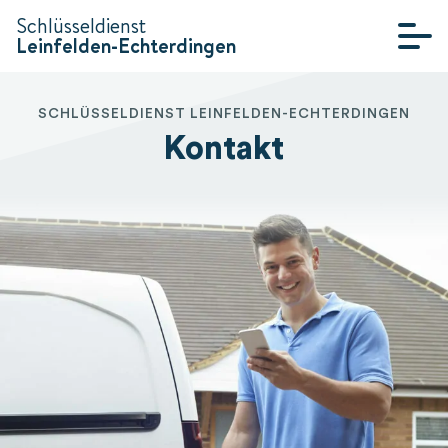
Schlüsseldienst
Leinfelden-Echterdingen
SCHLÜSSELDIENST
LEINFELDEN-
SCHLÜSSELDIENST LEINFELDEN-ECHTERDINGEN
ECHTERDINGEN
Kontakt
KONTAKT
ÜBER UNS